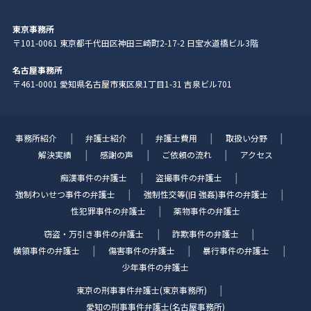
東京事務所
〒101-0061 東京都千代田区神田三崎町2-17-2 日宝水道橋ビル3階
名古屋事務所
〒461-0001 愛知県名古屋市東区泉1丁目1-31 吉泉ビル701
事務所紹介
弁護士紹介
弁護士費用
取扱い分野
解決実績
感謝の声
ご依頼の流れ
アクセス
痴漢事件の弁護士
盗撮事件の弁護士
強制わいせつ事件の弁護士
強制性交等(旧 強姦)事件の弁護士
性犯罪事件の弁護士
薬物事件の弁護士
窃盗・万引き事件の弁護士
詐欺事件の弁護士
横領事件の弁護士
傷害事件の弁護士
暴行事件の弁護士
少年事件の弁護士
東京の刑事事件弁護士(東京事務所)
愛知の刑事事件弁護士(名古屋事務所)