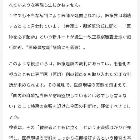
れないような事態も生じかねません。
１件でも不当な裁判により医師が処罰されれば，医療界は崩壊
するとまで言われています（弁護士・棚瀬慎治氏に聞く─「医
師を必ず起訴」という新ルートが誕生─改正検察審査会法が施
行間近、“医療事故調”議論にも影響）。
このような観点からは，医療過誤の裁判にあっては，患者側の
視点とともに専門家（医師）側の視点をも取り入れた公正な判
断が求められます。その意味で，医療現場の実態を踏まえて，
「国内の麻酔担当医が常時監視しているとは必ずしも言えな
い」として検察の主張を退けた今回の判断は，評価すべきでし
ょう。
検察は，その「被害者とともに泣く」という正義感ばかりが先
行し，医療現場の実態をしっかり把握検証するという捜査の基