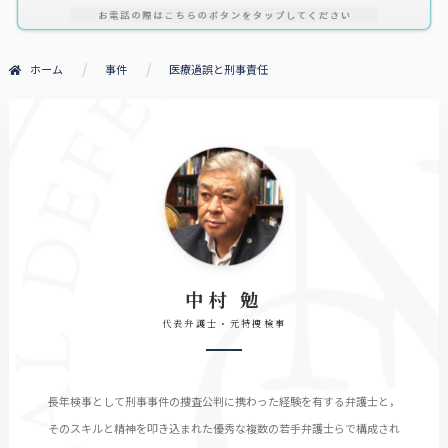
ホーム
事件
医療過誤と刑事責任
中村 勉
代表弁護士・元特捜検事
長年検事として刑事事件の捜査公判に携わった経験を有する弁護士と，
そのスキルと精神を叩き込まれた優秀な複数の若手弁護士らで構成され