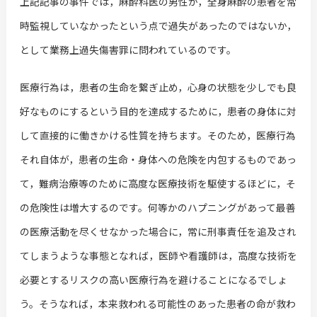
上記記事の事件では，麻酔科医の男性が，全身麻酔の患者を常
時監視していなかったという点で過失があったのではないか，
として業務上過失傷害罪に問われているのです。
医療行為は，患者の生命を繋ぎ止め，心身の状態を少しでも良
好なものにするという目的を達成するために，患者の身体に対
して直接的に働きかける性質を持ちます。そのため，医療行為
それ自体が，患者の生命・身体への危険を内包するものであっ
て，難病治療等のために高度な医療技術を駆使するほどに，そ
の危険性は増大するのです。何等かのハプニングがあって最善
の医療活動を尽くせなかった場合に，常に刑事責任を追及され
てしまうような事態となれば，医師や看護師は，高度な技術を
必要とするリスクの高い医療行為を避けることになるでしょ
う。そうなれば，本来救われる可能性のあった患者の命が救わ