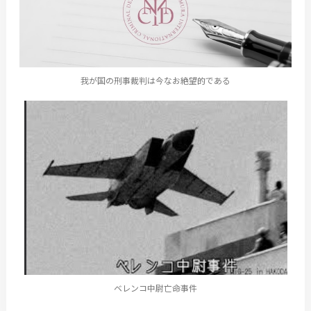
我が国の刑事裁判は今なお絶望的である
ベレンコ中尉亡命事件