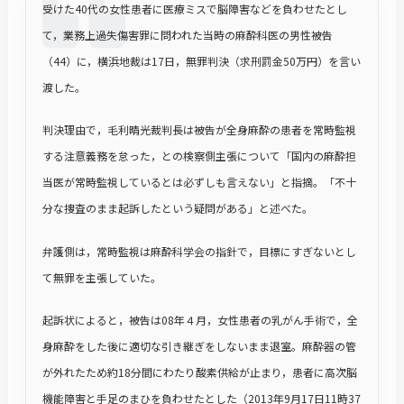
受けた40代の女性患者に医療ミスで脳障害などを負わせたとし
て，業務上過失傷害罪に問われた当時の麻酔科医の男性被告
（44）に，横浜地裁は17日，無罪判決（求刑罰金50万円）を言い
渡した。
判決理由で，毛利晴光裁判長は被告が全身麻酔の患者を常時監視
する注意義務を怠った，との検察側主張について「国内の麻酔担
当医が常時監視しているとは必ずしも言えない」と指摘。「不十
分な捜査のまま起訴したという疑問がある」と述べた。
弁護側は，常時監視は麻酔科学会の指針で，目標にすぎないとし
て無罪を主張していた。
起訴状によると，被告は08年４月，女性患者の乳がん手術で，全
身麻酔をした後に適切な引き継ぎをしないまま退室。麻酔器の管
が外れたため約18分間にわたり酸素供給が止まり，患者に高次脳
機能障害と手足のまひを負わせたとした（2013年9月17日11時37