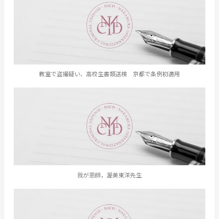
教室で盗撮疑い、高校生書類送検 京都で条例初適用
我が恩師，渥美東洋先生