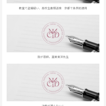
教室で盗撮疑い、高校生書類送検 京都で条例初適用
我が恩師，渥美東洋先生
決裁が通らない！