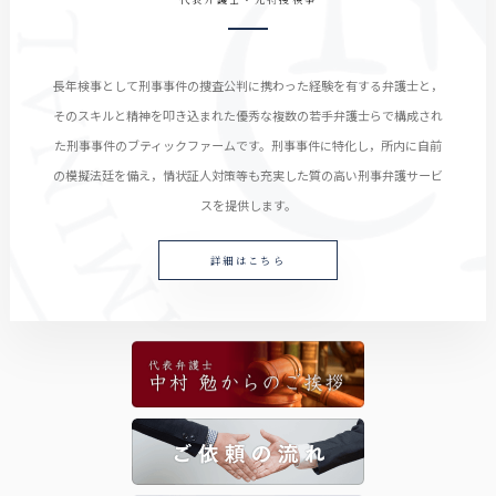
長年検事として刑事事件の捜査公判に携わった経験を有する弁護士と，
そのスキルと精神を叩き込まれた優秀な複数の若手弁護士らで構成され
た刑事事件のブティックファームです。刑事事件に特化し，所内に自前
の模擬法廷を備え，情状証人対策等も充実した質の高い刑事弁護サービ
スを提供します。
詳細はこちら