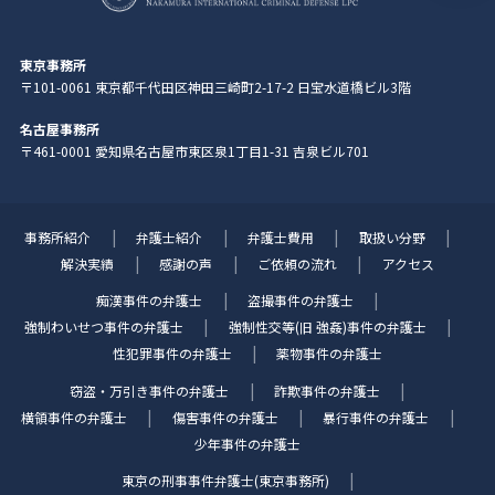
東京事務所
〒101-0061 東京都千代田区神田三崎町2-17-2 日宝水道橋ビル3階
名古屋事務所
〒461-0001 愛知県名古屋市東区泉1丁目1-31 吉泉ビル701
事務所紹介
弁護士紹介
弁護士費用
取扱い分野
解決実績
感謝の声
ご依頼の流れ
アクセス
痴漢事件の弁護士
盗撮事件の弁護士
強制わいせつ事件の弁護士
強制性交等(旧 強姦)事件の弁護士
性犯罪事件の弁護士
薬物事件の弁護士
窃盗・万引き事件の弁護士
詐欺事件の弁護士
横領事件の弁護士
傷害事件の弁護士
暴行事件の弁護士
少年事件の弁護士
東京の刑事事件弁護士(東京事務所)