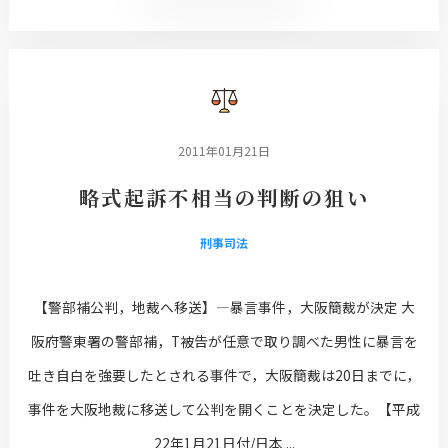
2011年01月21日
略式起訴不相当の判断の狙い
刑事司法
【警部補公判，地裁へ移送】―暴言事件，大阪簡裁が決定 大
阪府警東署の警部補，T被告が任意で取り調べた男性に暴言を
吐き自白を強要したとされる事件で，大阪簡裁は20日までに，
事件を大阪地裁に移送して公判を開くことを決定した。【平成
22年1月21日付/日本 ...