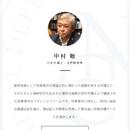
中村 勉
代表弁護士・元特捜検事
長年検事として刑事事件の捜査公判に携わった経験を有する弁護士と，
そのスキルと精神を叩き込まれた優秀な複数の若手弁護士らで構成され
た刑事事件のブティックファームです。刑事事件に特化し，所内に自前
の模擬法廷を備え，情状証人対策等も充実した質の高い刑事弁護サービ
スを提供します。