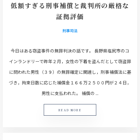
低額すぎる刑事補償と裁判所の厳格な
証拠評価
刑事司法
今日はある窃盗事件の無罪判決の話です。 長野県塩尻市のコ
インランドリーで昨年２月，女性の下着を盗んだとして窃盗罪
に問われた男性（３９）の無罪確定に関連し，刑事補償法に基
づき，拘束日数に応じた補償金１６６万２５００円が２４日，
男性に支払われた。 補償の ...
READ MORE