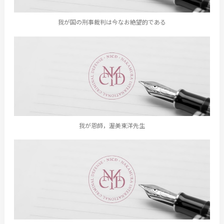
我が国の刑事裁判は今なお絶望的である
我が恩師，渥美東洋先生