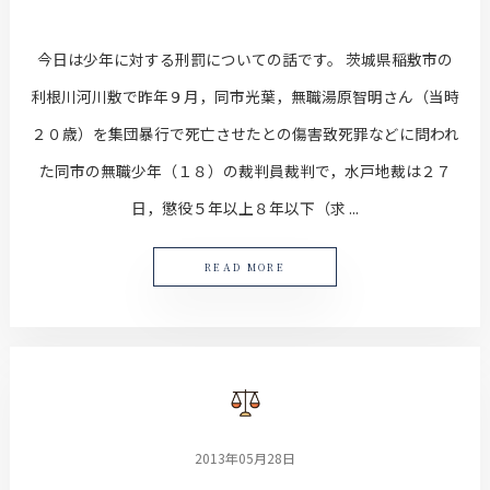
今日は少年に対する刑罰についての話です。 茨城県稲敷市の
利根川河川敷で昨年９月，同市光葉，無職湯原智明さん（当時
２０歳）を集団暴行で死亡させたとの傷害致死罪などに問われ
た同市の無職少年（１８）の裁判員裁判で，水戸地裁は２７
日，懲役５年以上８年以下（求 ...
READ MORE
2013年05月28日