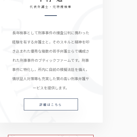
代表弁護士・元特捜検事
長年検事として刑事事件の捜査公判に携わった
経験を有する弁護士と，そのスキルと精神を叩
き込まれた優秀な複数の若手弁護士らで構成さ
れた刑事事件のブティックファームです。刑事
事件に特化し，所内に自前の模擬法廷を備え，
情状証人対策等も充実した質の高い刑事弁護サ
ービスを提供します。
詳細はこちら