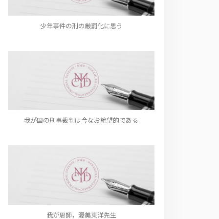
少年事件の刑の厳罰化に思う
我が国の刑事裁判は今なお絶望的である
我が恩師，渥美東洋先生