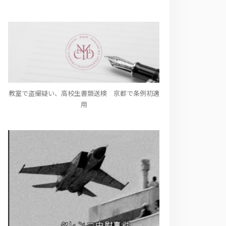
教室で盗撮疑い、高校生書類送検 京都で条例初適
用