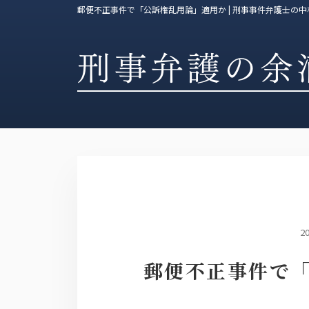
郵便不正事件で「公訴権乱用論」適用か | 刑事事件弁護士の
2
郵便不正事件で