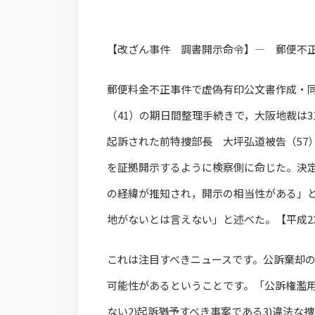
【改ざん事件 調書開示命令】― 郵便不
郵便料金不正事件で虚偽有印公文書作成・
（41）の期日間整理手続きで，大阪地裁は
起訴された前特捜部長 大坪弘道被告（57
を証拠開示するように検察側に命じた。決
の経緯が推知され，開示の相当性がある」
地がないとは言えない」と述べた。【平成23
これは注目すべきニュースです。公訴棄却
可能性があるということです。「公訴権濫用
ない2)起訴猶予すべき事案である3)違法