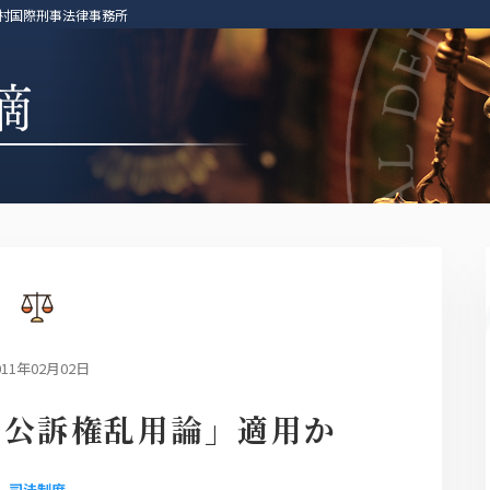
中村国際刑事法律事務所
011年02月02日
「公訴権乱用論」適用か
司法制度