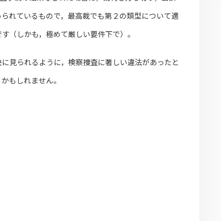
められているもので，最高裁でも第２の類型について適
です（しかも，極めて厳しい要件下で）。
決に見られるように，検察捜査に著しい違法があったと
るかもしれません。