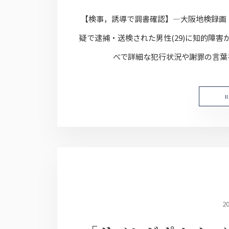
【検事，誘導で調書確認】―大阪地検録画
疑で逮捕・送検された男性(29)に知的障
べで詳細な犯行状況や謝罪の言葉を
2