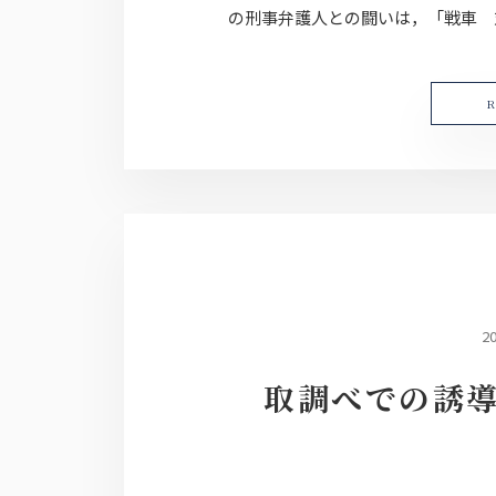
の刑事弁護人との闘いは，「戦車 対
2
取調べでの誘