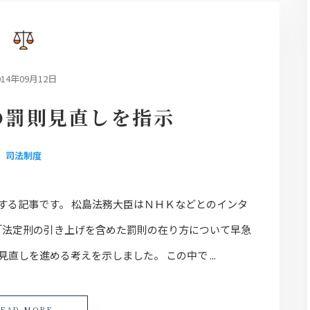
014年09月12日
の罰則見直しを指示
司法制度
する記事です。 松島法務大臣はＮＨＫなどとのインタ
「法定刑の引き上げを含めた罰則の在り方について早急
直しを進める考えを示しました。 この中で ...
READ MORE