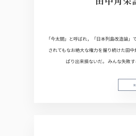
田中角栄
「今太閤」と呼ばれ，「日本列島改造論」
されてもなお絶大な権力を握り続けた田中
ぱり出来損ないだ。 みんな失敗する