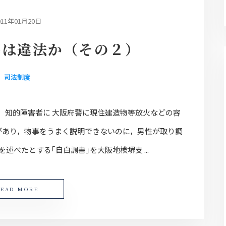
011年01月20日
導は違法か（その２）
司法制度
 知的障害者に 大阪府警に現住建造物等放火などの容
害があり，物事をうまく説明できないのに，男性が取り調
述べたとする｢自白調書｣を大阪地検堺支 ...
READ MORE