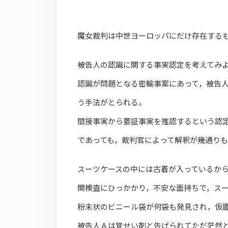
魔女裁判は中世ヨーロッパにだけ存在する
被告人の認識に関する事実認定を考えてみ
認識が問題となる密輸事案にあって，被告
う手法がとられる。
間接事実から要証事実を推認するという認
であっても，裁判官によって解釈が幾通り
スーツケースの中には古着が入っているか
関検査にひっかかり，不安な面持ちで，ス
粉末状のビニール袋が何袋も発見され，仮
被告人Ａは覚せい剤と告げられてただ茫然