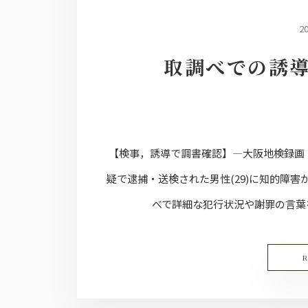
2
取調べでの誘
【検事，誘導で調書確認】―大阪地検録画
疑で逮捕・送検された男性(29)に知的障
べで詳細な犯行状況や謝罪の言葉を