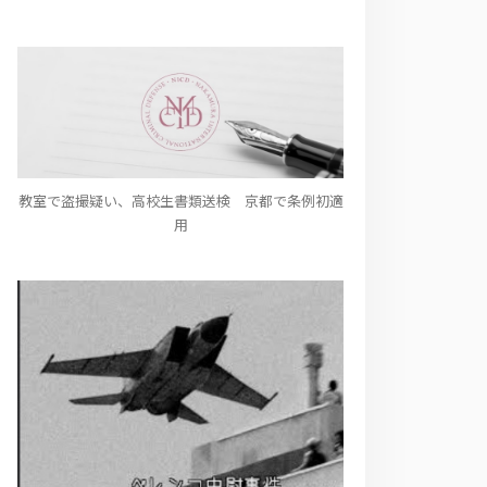
教室で盗撮疑い、高校生書類送検 京都で条例初適
用