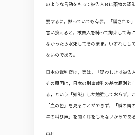
のような言動をもって被告人Ｂに薬物の認
要するに，黙っていても有罪，「騙された
言い換えると，被告人を縛って拘束して海
なかったら水死してそのまま。いずれもし
ないのである。
日本の裁判官は，実は，「疑わしきは被告
その原因は，日本の刑事裁判の基本原則と
る，という「知識」しか勉強しておらず，
「血の色」を見ることができず，「鎖の錆
辜の叫び声」を聞く耳をもたないからであ
中村