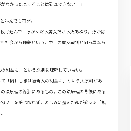
識がなかったとすることは到底できない。」
」と叫んでも有罪。
に投げ込んで，浮かんだら魔女だから火あぶり。浮かば
ても社会から抹殺という，中世の魔女裁判と何ら異なら
人の利益に」という原則を理解していない。
して「疑わしきは被告人の利益に」という大原則があ
この法原理の深淵にあるもの，この法原理の背後にある
の匂い」を感じ取れず，苦しみに歪んだ顔が発する「無
る。