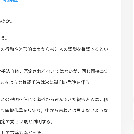
ものか。
よう。
人の行動や外形的事実から被告人の認識を推認するとい
定手法自体，否定されるべきではないが，同じ間接事実
もあるような推認手法は常に誤判の危険を伴う。
らとの説明を信じて海外から運んできた被告人Ａは，税
ーツ開披作業を見守り，中から古着とは思えないような
鑑定で覚せい剤と判明する。
として言葉もなかった。