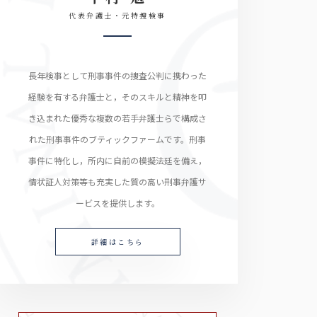
代表弁護士・元特捜検事
長年検事として刑事事件の捜査公判に携わった
経験を有する弁護士と，そのスキルと精神を叩
き込まれた優秀な複数の若手弁護士らで構成さ
れた刑事事件のブティックファームです。刑事
事件に特化し，所内に自前の模擬法廷を備え，
情状証人対策等も充実した質の高い刑事弁護サ
ービスを提供します。
詳細はこちら