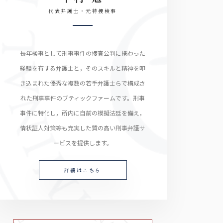
代表弁護士・元特捜検事
長年検事として刑事事件の捜査公判に携わった
経験を有する弁護士と，そのスキルと精神を叩
き込まれた優秀な複数の若手弁護士らで構成さ
れた刑事事件のブティックファームです。刑事
事件に特化し，所内に自前の模擬法廷を備え，
情状証人対策等も充実した質の高い刑事弁護サ
ービスを提供します。
詳細はこちら