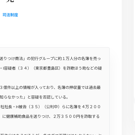
司法制度
送りつけ商法」の犯行グループに約１万人分の名簿を売っ
・I容疑者（３４）（東京都豊島区）を詐欺ほう助などの疑
３億件以上の情報が入っており、名簿の押収量では過去最
は知らなかった」と容疑を否認している。
会社社長・H被告（３５）（公判中）らに名簿を４万２００
）に健康補助食品を送りつけ、２万３５００円を詐取する