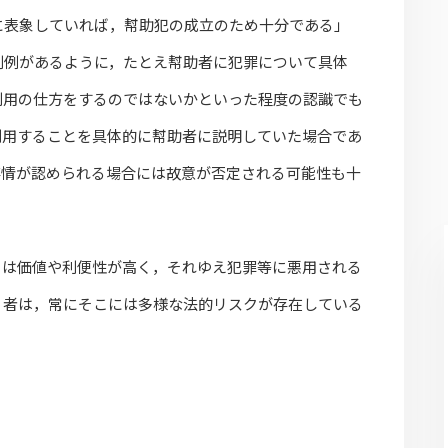
に表象していれば，幇助犯の成立のため十分である」
判例があるように，たとえ幇助者に犯罪について具体
利用の仕方をするのではないかといった程度の認識でも
利用することを具体的に幇助者に説明していた場合であ
事情が認められる場合には故意が否定される可能性も十
」は価値や利便性が高く，それゆえ犯罪等に悪用される
う者は，常にそこには多様な法的リスクが存在している