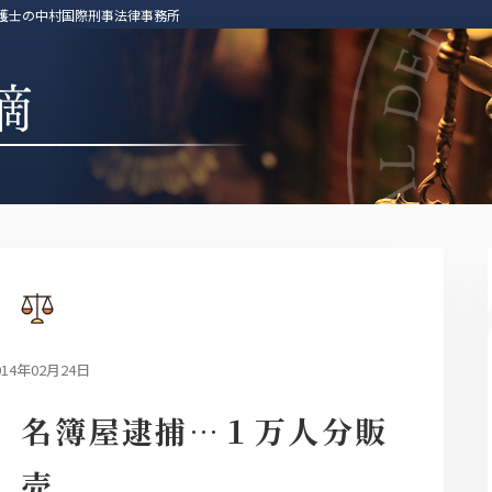
弁護士の中村国際刑事法律事務所
014年02月24日
」名簿屋逮捕…１万人分販
売