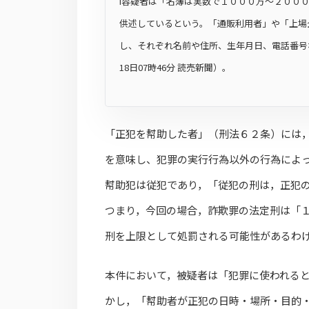
I容疑者は「名簿は実数で１０００万～２００
供述しているという。「通販利用者」や「上場
し、それぞれ名前や住所、生年月日、電話番号な
18日07時46分 読売新聞）。
「正犯を幇助した者」（刑法６２条）には
を意味し、犯罪の実行行為以外の行為によ
幇助犯は従犯であり，「従犯の刑は，正犯
つまり，今回の場合，詐欺罪の法定刑は「
刑を上限として処罰される可能性があるわ
本件において，被疑者は「犯罪に使われる
かし，「幇助者が正犯の日時・場所・目的