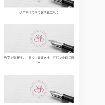
少年事件の刑の厳罰化に思う
教室で盗撮疑い、高校生書類送検 京都で条例初適
用