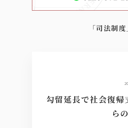
「司法制度
2
勾留延長で社会復帰
ら