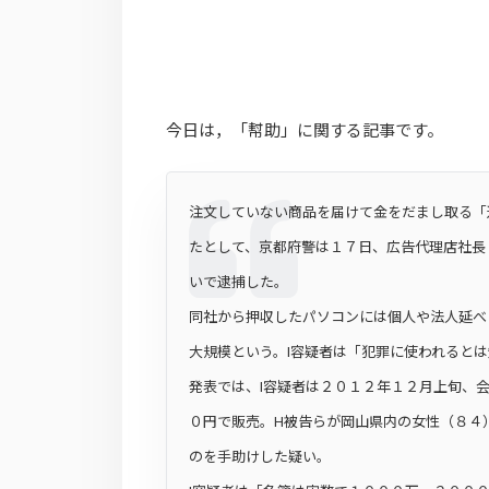
今日は，「幇助」に関する記事です。
注文していない商品を届けて金をだまし取る「
たとして、京都府警は１７日、広告代理店社長
いで逮捕した。
同社から押収したパソコンには個人や法人延べ
大規模という。I容疑者は「犯罪に使われると
発表では、I容疑者は２０１２年１２月上旬、
０円で販売。H被告らが岡山県内の女性（８４
のを手助けした疑い。