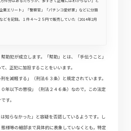
０万件分はあるだろうが、多すぎて正確にはわからない」と
企業エリート」「警察官」「パチンコ愛好家」などに分類
どを記録。１件４～２５円で販売していた（2014年2月
，幇助犯が成立します。「幇助」とは、「手伝うこと」
って、正犯に加担することをいいます。
の刑を減軽する」（刑法６３条）と規定されています。
１０年以下の懲役」（刑法２４６条）なので，この法定
けです。
とは知らなかった」と容疑を否認しているようです。し
・態様等の細部まで具体的に表象していなくとも，特定